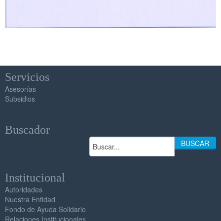
Servicios
Asesorías
Subsidios
Buscador
BUSCAR
Institucional
Autoridades
Nuestra Entidad
Fondo de Ayuda Solidario
Relaciones Institucionales