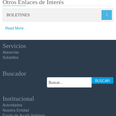
Otros Enlaces de Interés
BOLETINES

Read More
Servicios
Asesorías
Subsidios
Buscador
BUSCAR
Institucional
Autoridades
Nuestra Entidad
Fondo de Ayuda Solidario